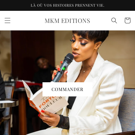
et
LÀ OÙ VOS HISTOIRES PRENNENT VIE.
passer
au
contenu
MKM EDITIONS
Panier
COMMANDER